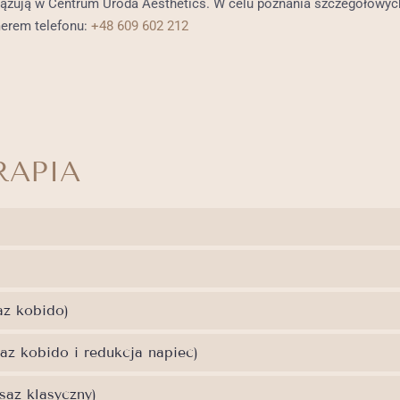
iązują w Centrum Uroda Aesthetics. W celu poznania szczegółowych
merem telefonu:
+48 609 602 212
RAPIA
az kobido)
az kobido i redukcja napiec)
saz klasyczny)