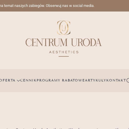
 na temat naszych zabiegów. Obserwuj nas w social media.
OFERTA
CENNIK
PROGRAMY RABATOWE
ARTYKUŁY
KONTAKT