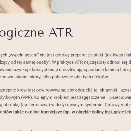
logiczne ATR
ych „wypełniaczem” nie jest gotowy preparat z apteki (jak kwas hia
dzący od tej samej osoby”. W praktyce ATR najczęściej odnosi si
towaniu uzyskuje konsystencję umożliwiającą podanie kaniulą lub i
poprawa jakości skóry, albo połączenie obu tych efektów.
Następnie krew jest odwirowywana, aby oddzielić jej składniki i uz
tkowym (PPP). Kolejnym krokiem jest zagęszczenie i „usieciowanie
aną obróbkę (np. termiczną) w dedykowanym systemie. Gotowy mater
entów także okolice trudniejsze (np. w obrębie doliny łez), gdzie le