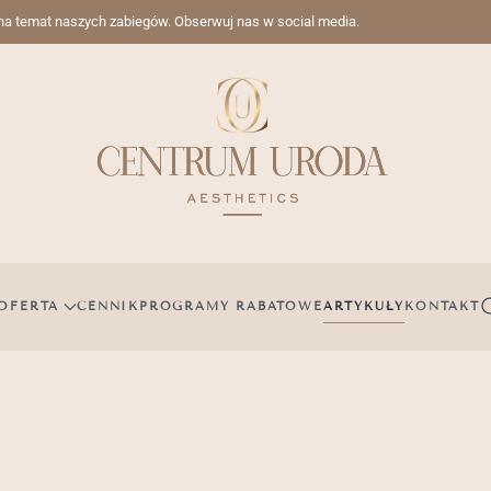
 na temat naszych zabiegów. Obserwuj nas w social media.
OFERTA
CENNIK
PROGRAMY RABATOWE
ARTYKUŁY
KONTAKT