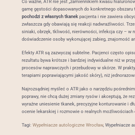
Co ważne, ATR nie jest „zamiennikiem kwasu hialurono
gamę gęstości dopasowanych do konkretnego obszaru t
pochodzi z własnych tkanek
pacjenta i nie zawiera obcy
zwłaszcza gdy obawiają się reakcji nadwrażliwości. Trze
siniaki, obrzęk, tkliwość, nierówności, infekcja czy –
doświadczenie osoby wykonującej zabieg, znajomość ana
Efekty ATR są zazwyczaj subtelne. Pacjenci często opisu
rezultatu bywa krótsze i bardziej indywidualne niż w p
procesów naprawczych i przebudowy w skórze. W praktyc
terapiami poprawiającymi jakość skóry), niż jednorazo
Najrozsądniej myśleć o ATR jako o narzędziu pośrednim
poprawy, nie chcą dużej zmiany rysów i akceptują, że r
wyraźne uniesienie tkanek, precyzyjne konturowanie i dł
ocenie lekarskiej i rozmowie o realnych możliwościach 
Tagi:
Wypełniacze autologiczne Wrocław
, Wypełniacze 