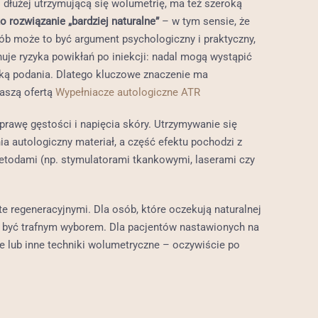
 dłużej utrzymującą się wolumetrię, ma też szeroką
 rozwiązanie „bardziej naturalne”
– w tym sensie, że
ób może to być argument psychologiczny i praktyczny,
nuje ryzyka powikłań po iniekcji: nadal mogą wystąpić
niką podania. Dlatego kluczowe znaczenie ma
naszą ofertą
Wypełniacze autologiczne ATR
oprawę gęstości i napięcia skóry. Utrzymywanie się
a autologiczny materiał, a część efektu pochodzi z
metodami (np. stymulatorami tkankowymi, laserami czy
 regeneracyjnymi. Dla osób, które oczekują naturalnej
fi być trafnym wyborem. Dla pacjentów nastawionych na
ze lub inne techniki wolumetryczne – oczywiście po