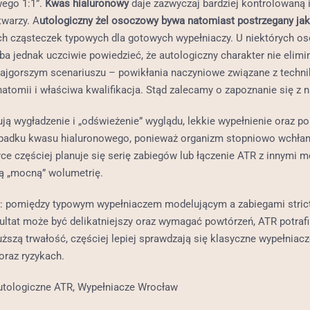
wego 1:1”.
Kwas hialuronowy
daje zazwyczaj bardziej kontrolowaną i
warzy. A
utologiczny żel osoczowy bywa natomiast postrzegany jako
ch cząsteczek typowych dla gotowych wypełniaczy. U niektórych os
ba jednak uczciwie powiedzieć, że autologiczny charakter nie elimi
 w najgorszym scenariuszu – powikłania naczyniowe związane z tech
tomii i właściwa kwalifikacja. Stąd zalecamy o zapoznanie się z 
ją wygładzenie i „odświeżenie” wyglądu, lekkie wypełnienie oraz p
rzypadku kwasu hialuronowego, ponieważ organizm stopniowo wchłani
e częściej planuje się serię zabiegów lub łączenie ATR z innymi 
wą „mocną” wolumetrię.
: pomiędzy typowym wypełniaczem modelującym a zabiegami stricte
ezultat może być delikatniejszy oraz wymagać powtórzeń, ATR potra
uższą trwałość, częściej lepiej sprawdzają się klasyczne wypełniac
oraz ryzykach.
autologiczne ATR, Wypełniacze Wrocław