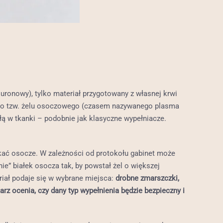
luronowy), tylko materiał przygotowany z własnej krwi
ę do tzw. żelu osoczowego (czasem nazywanego plasma
głą w tkanki – podobnie jak klasyczne wypełniacze.
yskać osocze. W zależności od protokołu gabinet może
” białek osocza tak, by powstał żel o większej
iał podaje się w wybrane miejsca:
drobne zmarszczki,
karz ocenia, czy dany typ wypełnienia będzie bezpieczny i